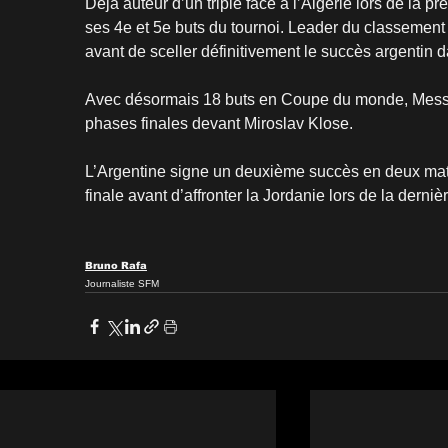
Déjà auteur d’un triplé face à l’Algérie lors de la pr
ses 4e et 5e buts du tournoi. Leader du classement d
avant de sceller définitivement le succès argentin 
Avec désormais 18 buts en Coupe du monde, Messi de
phases finales devant Miroslav Klose.
L’Argentine signe un deuxième succès en deux matc
finale avant d’affronter la Jordanie lors de la derniè
Bruno Rafa
Journaliste SFM