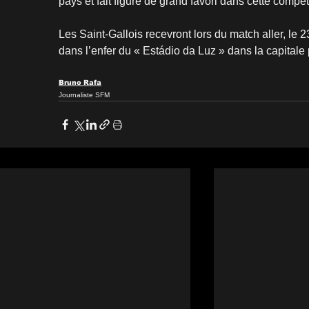
pays et fait figure de grand favori dans cette compét
Les Saint-Gallois recevront lors du match aller, le 2
dans l’enfer du « Estádio da Luz » dans la capitale p
Bruno Rafa
Journaliste SFM