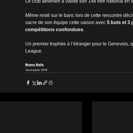
Le club athénien a validé son 14e titre national en
Même resté sur le banc lors de cette rencontre décis
sacre de son équipe cette saison avec 
5 buts et 3
compétitions confondues
.
Un premier trophée à l’étranger pour le Genevois, 
League.
Bruno Rafa
Journaliste SFM