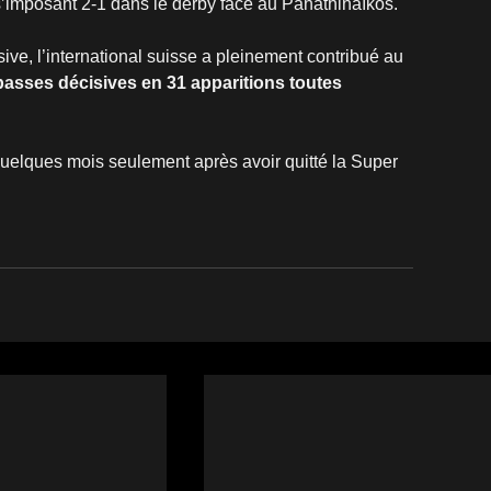
 s’imposant 2-1 dans le derby face au Panathinaïkos.
ive, l’international suisse a pleinement contribué au 
 passes décisives en 31 apparitions toutes 
quelques mois seulement après avoir quitté la Super 